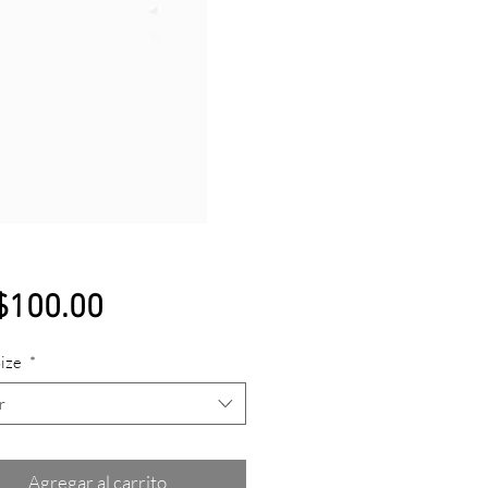
Precio
$100.00
Size
*
r
Agregar al carrito