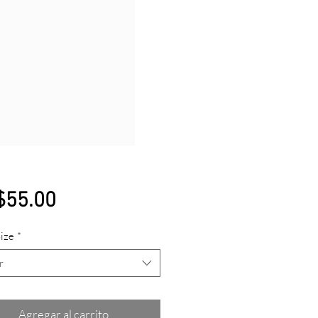
Precio
55.00
Size
*
r
Agregar al carrito